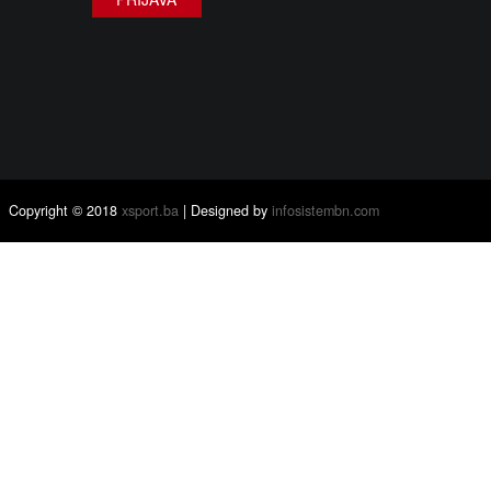
Copyright © 2018
xsport.ba
| Designed by
infosistembn.com