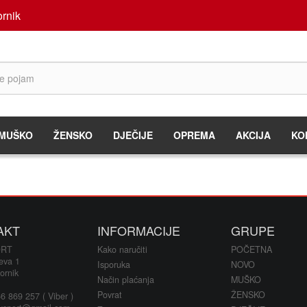
rnik
MUŠKO
ŽENSKO
DJEČIJE
OPREMA
AKCIJA
KO
AKT
INFORMACIJE
GRUPE
ORT
Kako naručiti
POČETNA
eva 1
Isporuka
NOVO
ornik
Način plaćanja
MUŠKO
Povrat
ŽENSKO
 869 257 ( Viber )