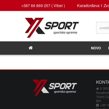
+387 66 869 257 ( Viber )
Karađorđeva 1 Zvo
NOVO
KONT
X SP
Karađorđ
75400 Zv
BiH
+387 66