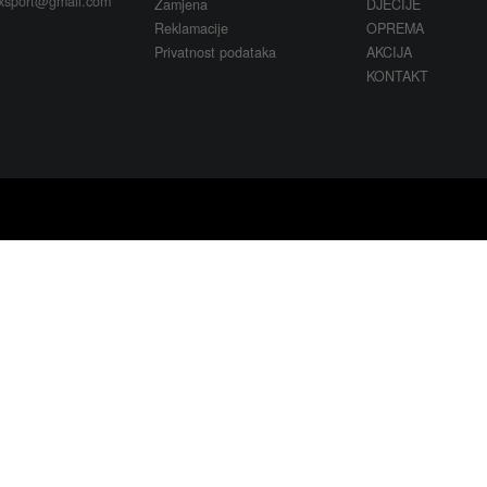
xsport@gmail.com
Zamjena
DJEČIJE
Reklamacije
OPREMA
Privatnost podataka
AKCIJA
KONTAKT