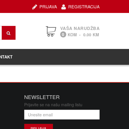
PRIJAVA
REGISTRACIJA
VAŠA NARUDŽBA
0
KOM
-
0.00
KM
NTAKT
NEWSLETTER
Prijavite se na našu mailing listu
PRIJAVA