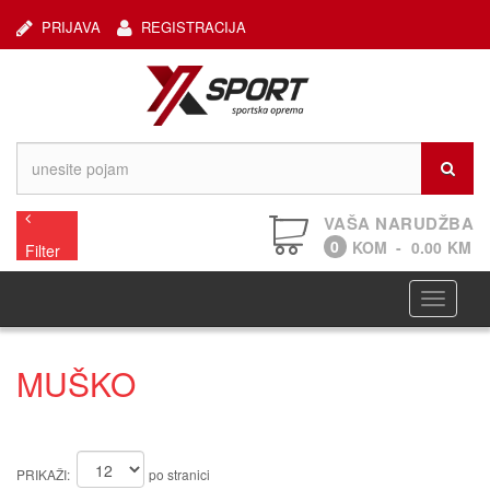
PRIJAVA
REGISTRACIJA
VAŠA NARUDŽBA
0
KOM
-
0.00
KM
Filter
Navigaci
MUŠKO
PRIKAŽI:
po stranici