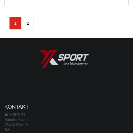
1
2
KONTAKT
X SPORT
Karađorđeva 1
75400 Zvornik
BiH