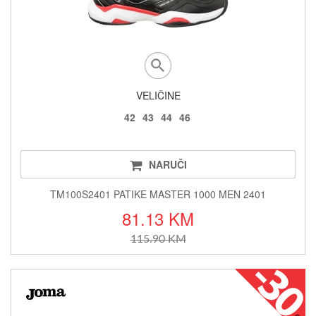
VELIČINE
42
43
44
46
NARUČI
TM100S2401 PATIKE MASTER 1000 MEN 2401
81.13 KM
115.90 KM