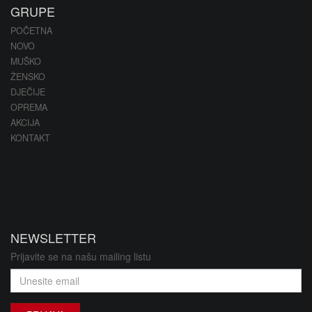
GRUPE
POČETNA
NOVO
MUŠKO
ŽENSKO
DJEČIJE
OPREMA
AKCIJA
KONTAKT
NEWSLETTER
Prijavite se na našu mailing listu