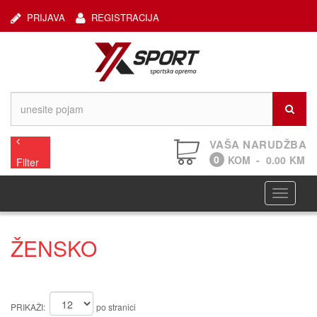
PRIJAVA
REGISTRACIJA
VAŠA NARUDŽBA
0
KOM
-
0.00
KM
Filter
Navigaci
ŽENSKO
PRIKAŽI:
po stranici