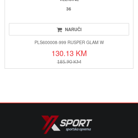
36
NARUČI
PLS600008-999 RUSPER GLAM W
130.13 KM
185.90 KM