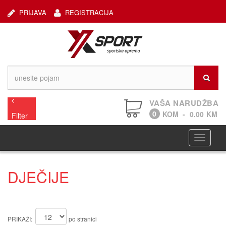
PRIJAVA
REGISTRACIJA
VAŠA NARUDŽBA
0
KOM
-
0.00
KM
Filter
Navigaci
DJEČIJE
PRIKAŽI:
po stranici