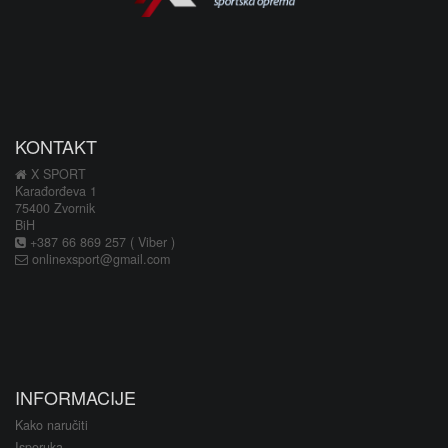
KONTAKT
X SPORT
Karađorđeva 1
75400 Zvornik
BiH
+387 66 869 257 ( Viber )
onlinexsport@gmail.com
INFORMACIJE
Kako naručiti
Isporuka