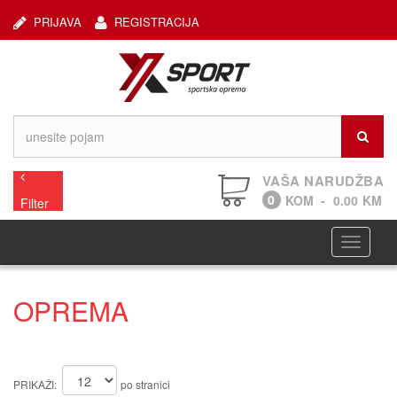
PRIJAVA
REGISTRACIJA
VAŠA NARUDŽBA
0
KOM
-
0.00
KM
Filter
Navigaci
OPREMA
PRIKAŽI:
po stranici