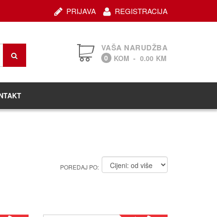
PRIJAVA
REGISTRACIJA
VAŠA NARUDŽBA
0
KOM
-
0.00
KM
NTAKT
POREDAJ PO: