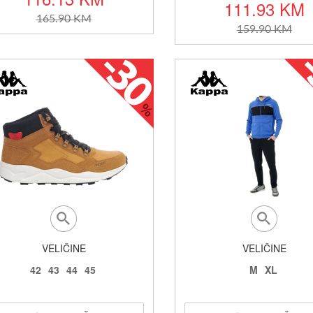
111.93 KM
165.90 KM
159.90 KM
VELIČINE
VELIČINE
42
43
44
45
M
XL