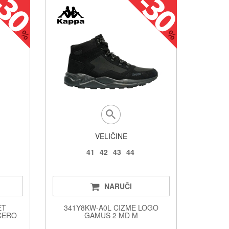
VELIČINE
41
42
43
44
NARUČI
ET
341Y8KW-A0L CIZME LOGO
CERO
GAMUS 2 MD M