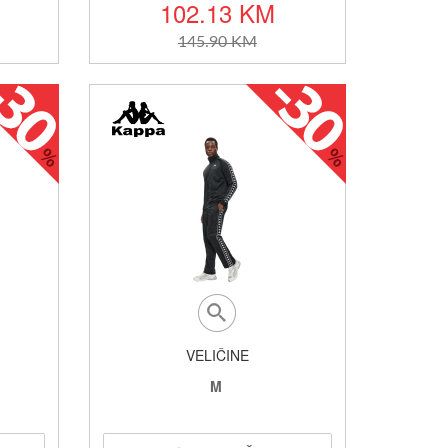
102.13 KM
145.90 KM
VELIČINE
M