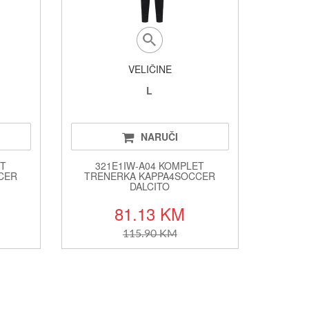
VELIČINE
L
NARUČI
ET
321E1IW-A04 KOMPLET
CER
TRENERKA KAPPA4SOCCER
DALCITO
81.13 KM
115.90 KM