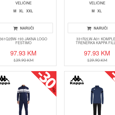
VELIČINE
VELIČINE
M
XL
XXL
M
XL
NARUČI
NARUČI
361Q2BW-193 JAKNA LOGO
331R2LW-A01 KOMPL
FESTIMO
TRENERKA KAPPA FIL
97.93 KM
97.93 KM
139.90 KM
139.90 KM