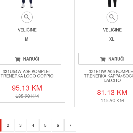
VELIČINE
VELIČINE
M
XL
NARUČI
NARUČI
331U54W-A0E KOMPLET
321E1IW-A05 KOMPL
TRENERKA LOGO GOPPIO
TRENERKA KAPPA4SOC
DALCITO
95.13 KM
81.13 KM
135.90 KM
115.90 KM
2
3
4
5
6
7