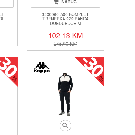
NARUČI
ET
3500060-A90 KOMPLET
RI
TRENERKA 222 BANDA
DUEDUEDUE M
102.13 KM
145.90 KM