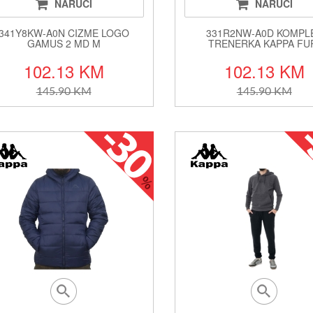
NARUČI
NARUČI
341Y8KW-A0N CIZME LOGO
331R2NW-A0D KOMPL
GAMUS 2 MD M
TRENERKA KAPPA FU
102.13 KM
102.13 KM
145.90 KM
145.90 KM