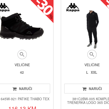
VELIČINE
VELIČINE
42
L
XXL
NARUČI
NARUČI
1645W-921 PATIKE THABO TEX
381C2BW-005 KOMPL
TRENERKA LOGO 365 DI
116.13 KM