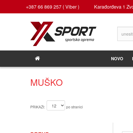
+387 66 869 257 ( Viber )
Karađorđeva 1 Zvo
NOVO
MUŠKO
PRIKAŽI:
po stranici