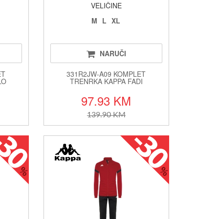
VELIČINE
M
L
XL
NARUČI
ET
331R2JW-A09 KOMPLET
LO
TRENRKA KAPPA FADI
97.93 KM
139.90 KM