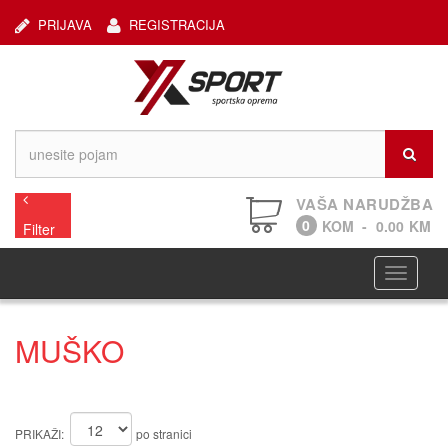
PRIJAVA
REGISTRACIJA
VAŠA NARUDŽBA
0
KOM
-
0.00
KM
Filter
Navigaci
MUŠKO
PRIKAŽI:
po stranici