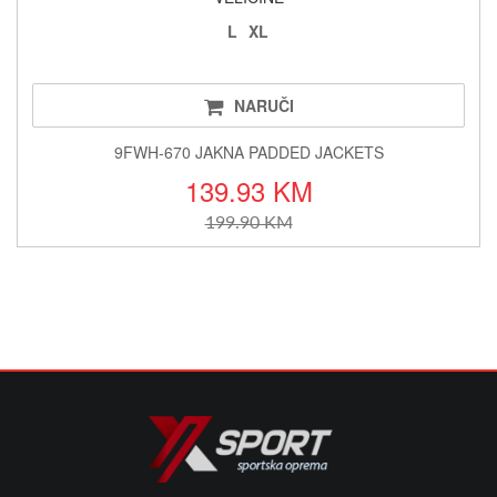
L
XL
NARUČI
9FWH-670 JAKNA PADDED JACKETS
139.93 KM
199.90 KM