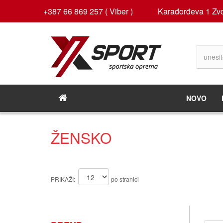
+387 66 869 257 ( Viber )
Karađorđeva 1 Zvo
NOVO
ŽENSKO
PRIKAŽI:
po stranici