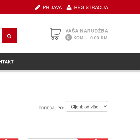
PRIJAVA
REGISTRACIJA
VAŠA NARUDŽBA
0
KOM
-
0.00
KM
NTAKT
POREDAJ PO: