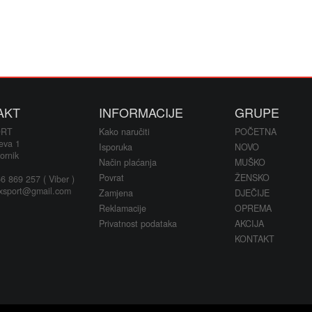
AKT
INFORMACIJE
GRUPE
ORT
Kako naručiti
POČETNA
eva 1
Isporuka
NOVO
ornik
Način plaćanja
MUŠKO
Povrat
ŽENSKO
 869 257 ( Viber )
xsport@gmail.com
Zamjena
DJEČIJE
Reklamacije
OPREMA
Privatnost podataka
AKCIJA
KONTAKT