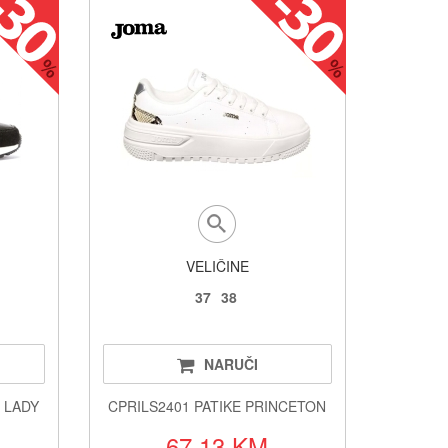
VELIČINE
37
38
NARUČI
0 LADY
CPRILS2401 PATIKE PRINCETON
67.13 KM