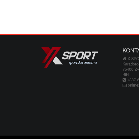
KONT
X SP
Karađorđ
75400 Zv
BiH
+387 66
online