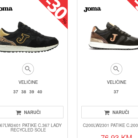
VELIČINE
VELIČINE
37
38
39
40
37
NARUČI
NARUČI
67LW2401 PATIKE C.367 LADY
C200LW2301 PATIKE C.20
RECYCLED SOLE
76.93 KM