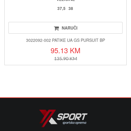
37,5
38
NARUČI
3022092-002 PATIKE UA GS PURSUIT BP
95.13 KM
135.90 KM