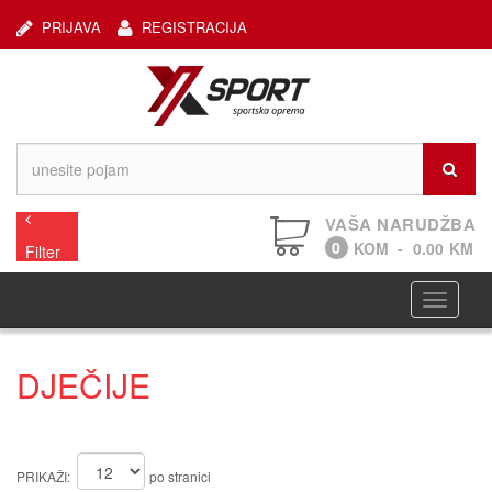
PRIJAVA
REGISTRACIJA
VAŠA NARUDŽBA
0
KOM
-
0.00
KM
Filter
Navigaci
DJEČIJE
PRIKAŽI:
po stranici