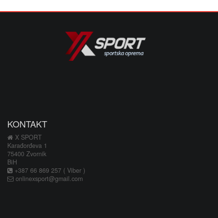
KONTAKT
X SPORT
Karađorđeva 1
75400 Zvornik
BiH
+387 66 869 257 ( Viber )
onlinexsport@gmail.com