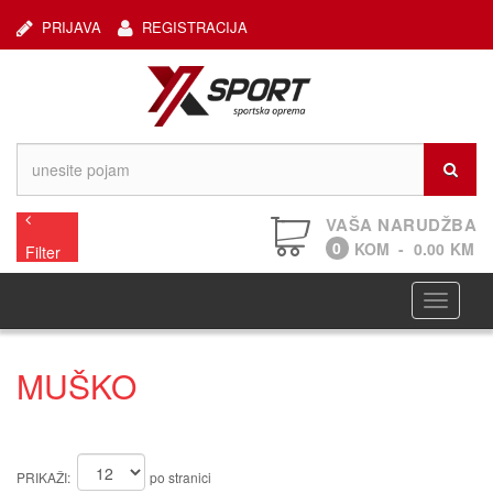
PRIJAVA
REGISTRACIJA
VAŠA NARUDŽBA
0
KOM
-
0.00
KM
Filter
Navigaci
MUŠKO
PRIKAŽI:
po stranici