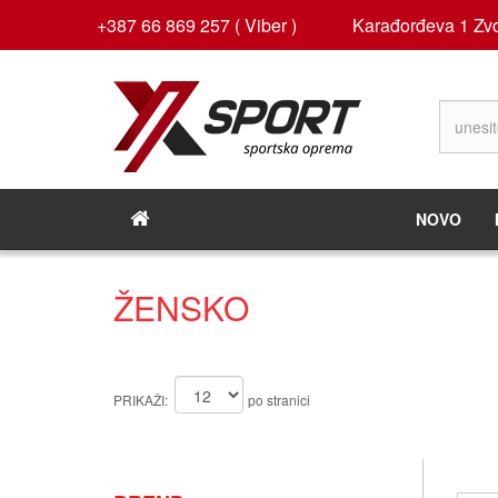
+387 66 869 257 ( Viber )
Karađorđeva 1 Zvo
NOVO
ŽENSKO
PRIKAŽI:
po stranici