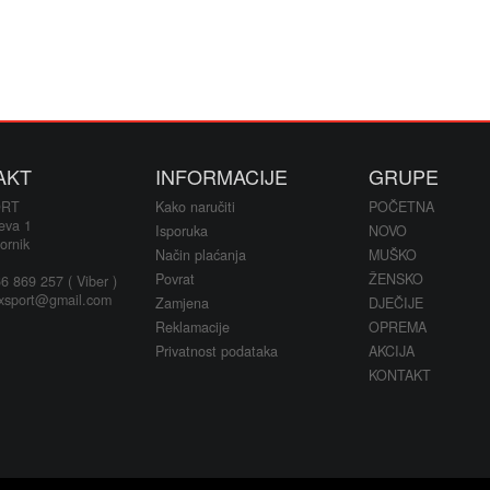
AKT
INFORMACIJE
GRUPE
ORT
Kako naručiti
POČETNA
eva 1
Isporuka
NOVO
ornik
Način plaćanja
MUŠKO
Povrat
ŽENSKO
 869 257 ( Viber )
xsport@gmail.com
Zamjena
DJEČIJE
Reklamacije
OPREMA
Privatnost podataka
AKCIJA
KONTAKT