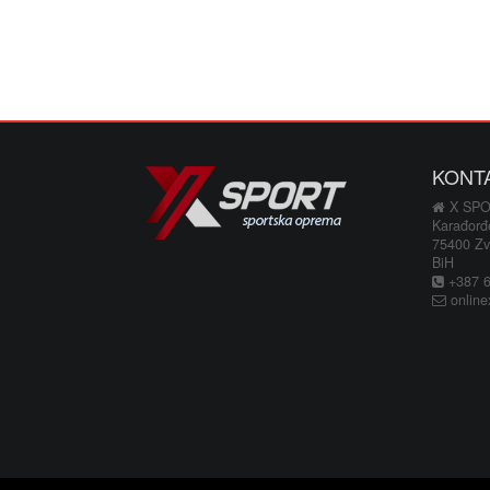
KONT
X SP
Karađorđ
75400 Zv
BiH
+387 66
online