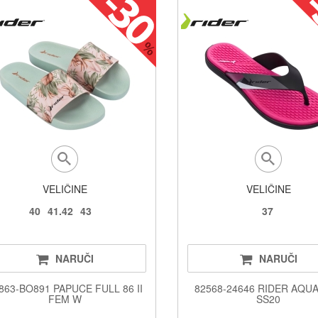
VELIČINE
VELIČINE
40
41.42
43
37
NARUČI
NARUČI
863-BO891 PAPUCE FULL 86 II
82568-24646 RIDER AQU
FEM W
SS20