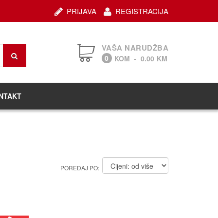
PRIJAVA
REGISTRACIJA
VAŠA NARUDŽBA
0
KOM
-
0.00
KM
NTAKT
POREDAJ PO: