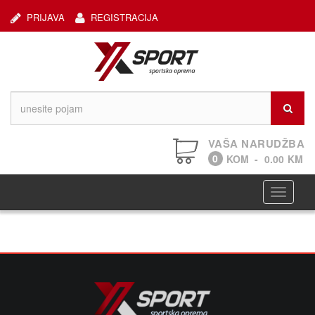
PRIJAVA
REGISTRACIJA
VAŠA NARUDŽBA
0
KOM
-
0.00
KM
Navigaci