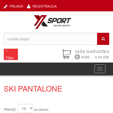
PRIJAVA
REGISTRACIJA
VAŠA NARUDŽBA
0
KOM
-
0.00
KM
Filter
Navigaci
SKI PANTALONE
PRIKAŽI:
po stranici