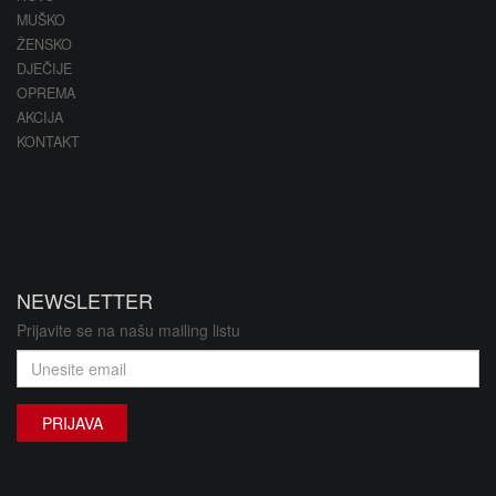
MUŠKO
ŽENSKO
DJEČIJE
OPREMA
AKCIJA
KONTAKT
NEWSLETTER
Prijavite se na našu mailing listu
PRIJAVA