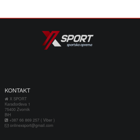
KONTAKT
X SPORT
Karađorđeva 1
75400 Zvornik
BiH
+387 66 869 257 ( Viber )
onlinexsport@gmail.com