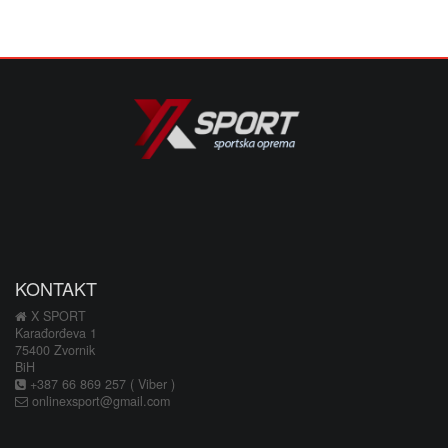
KONTAKT
X SPORT
Karađorđeva 1
75400 Zvornik
BiH
+387 66 869 257 ( Viber )
onlinexsport@gmail.com