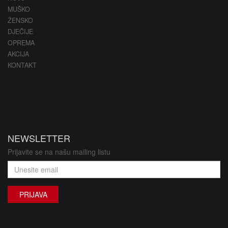
MUŠKO
ŽENSKO
DJEČIJE
OPREMA
AKCIJA
KONTAKT
NEWSLETTER
Prijavite se na našu mailing listu
PRIJAVA