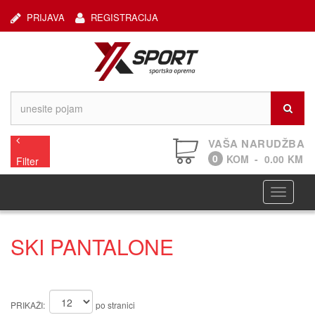
PRIJAVA
REGISTRACIJA
VAŠA NARUDŽBA
0
KOM
-
0.00
KM
Filter
Navigaci
SKI PANTALONE
PRIKAŽI:
po stranici