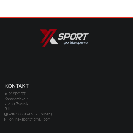
KONTAKT
X SPORT
Karađorđeva 1
75400 Zvornik
BiH
+387 66 869 257 ( Viber )
onlinexsport@gmail.com