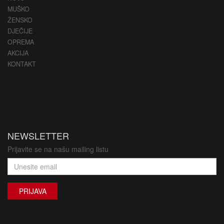
MUŠKO
ŽENSKO
DJEČIJE
OPREMA
AKCIJA
KONTAKT
NEWSLETTER
Prijavite se na našu mailing listu
PRIJAVA