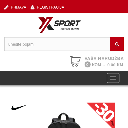
PRIJAVA
REGISTRACIJA
VAŠA NARUDŽBA
0
KOM
-
0.00
KM
Navigaci