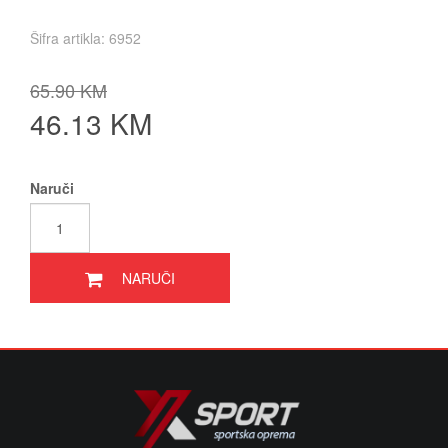
Šifra artikla: 6952
65.90 KM
46.13 KM
Naruči
NARUČI