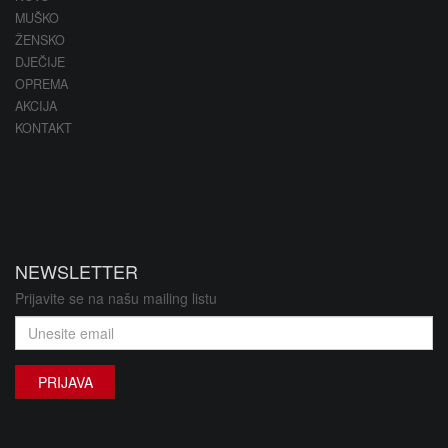
MUŠKO
ŽENSKO
DJEČIJE
OPREMA
AKCIJA
KONTAKT
NEWSLETTER
Prijavite se na našu mailing listu
PRIJAVA