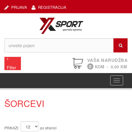
PRIJAVA
REGISTRACIJA
VAŠA NARUDŽBA
0
KOM
-
0.00
KM
Filter
Navigaci
ŠORCEVI
PRIKAŽI:
po stranici