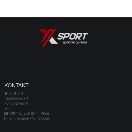
KONTAKT
X SPORT
Karađorđeva 1
75400 Zvornik
BiH
+387 66 869 257 ( Viber )
onlinexsport@gmail.com