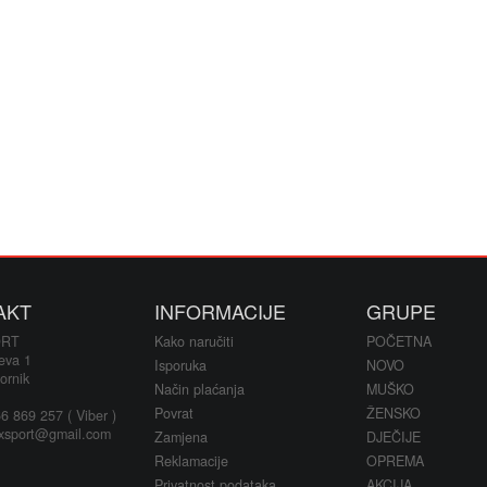
AKT
INFORMACIJE
GRUPE
ORT
Kako naručiti
POČETNA
eva 1
Isporuka
NOVO
ornik
Način plaćanja
MUŠKO
Povrat
ŽENSKO
 869 257 ( Viber )
xsport@gmail.com
Zamjena
DJEČIJE
Reklamacije
OPREMA
Privatnost podataka
AKCIJA