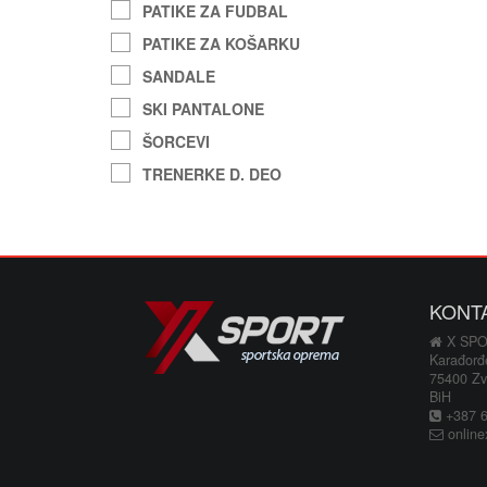
PATIKE ZA FUDBAL
PATIKE ZA KOŠARKU
SANDALE
SKI PANTALONE
ŠORCEVI
TRENERKE D. DEO
KONT
X SP
Karađorđ
75400 Zv
BiH
+387 66
online