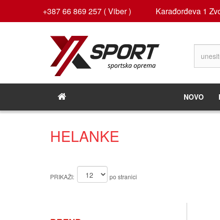
+387 66 869 257 ( Viber )
Karađorđeva 1 Zvo
NOVO
HELANKE
PRIKAŽI:
po stranici