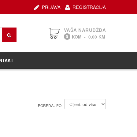
PRIJAVA
REGISTRACIJA
VAŠA NARUDŽBA
0
KOM
-
0.00
KM
NTAKT
POREDAJ PO: