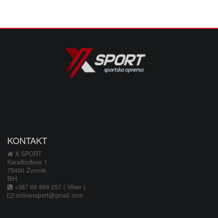
KONTAKT
X SPORT
Karađorđeva 1
75400 Zvornik
BiH
+387 66 869 257 ( Viber )
onlinexsport@gmail.com