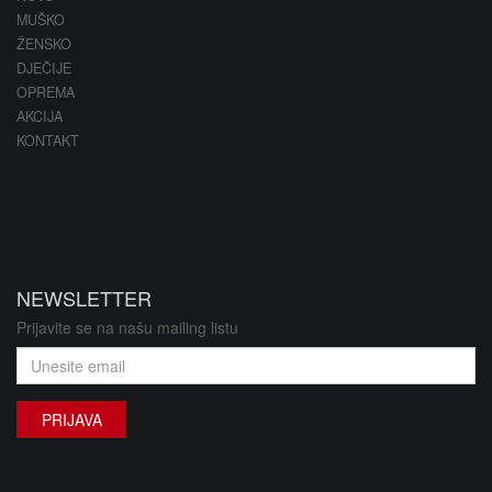
MUŠKO
ŽENSKO
DJEČIJE
OPREMA
AKCIJA
KONTAKT
NEWSLETTER
Prijavite se na našu mailing listu
PRIJAVA