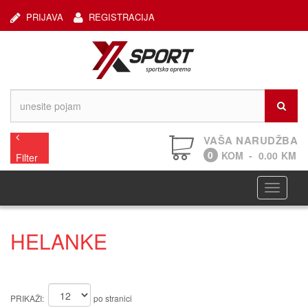
PRIJAVA
REGISTRACIJA
VAŠA NARUDŽBA
0
KOM
-
0.00
KM
Filter
Navigaci
HELANKE
PRIKAŽI:
po stranici