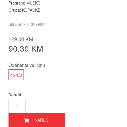
Program: MUŠKO
Grupa: KOPAČKE
Šifra artikla: 309984
129.00 KM
90.30 KM
Odaberite veličinu
45 1/3
Naruči
NARUČI