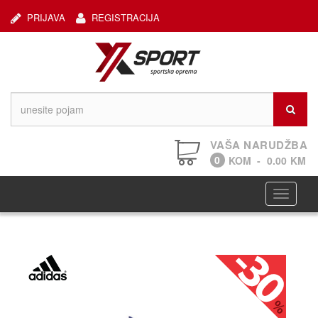
PRIJAVA
REGISTRACIJA
VAŠA NARUDŽBA
0
KOM
-
0.00
KM
Navigaci