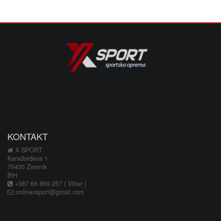
KONTAKT
X SPORT
Karađorđeva 1
75400 Zvornik
BiH
+387 66 869 257 ( Viber )
onlinexsport@gmail.com