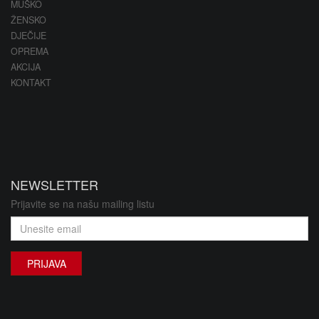
MUŠKO
ŽENSKO
DJEČIJE
OPREMA
AKCIJA
KONTAKT
NEWSLETTER
Prijavite se na našu mailing listu
PRIJAVA