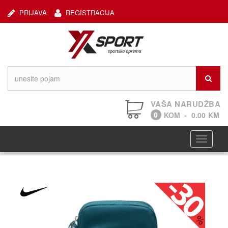
PRIJAVA
REGISTRACIJA
VAŠA NARUDŽBA
0
KOM
-
0.00
KM
Navigaci