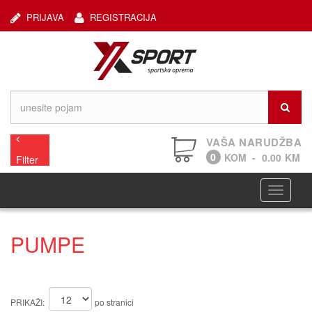
PRIJAVA
REGISTRACIJA
VAŠA NARUDŽBA
0
KOM
-
0.00
KM
Filter
Navigaci
PUMPE
PRIKAŽI:
po stranici