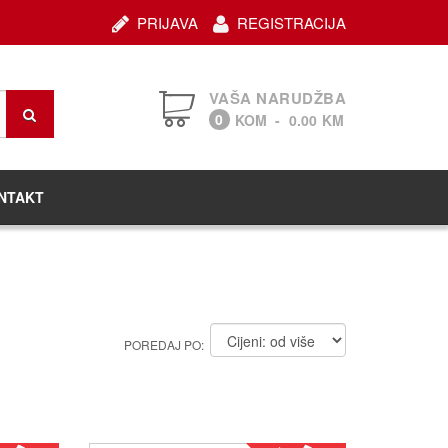
PRIJAVA
REGISTRACIJA
VAŠA NARUDŽBA
0
KOM
-
0.00
KM
NTAKT
POREDAJ PO: