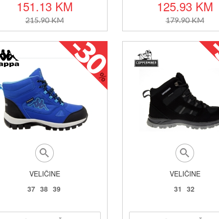
151.13 KM
125.93 KM
215.90 KM
179.90 KM
VELIČINE
VELIČINE
37
38
39
31
32