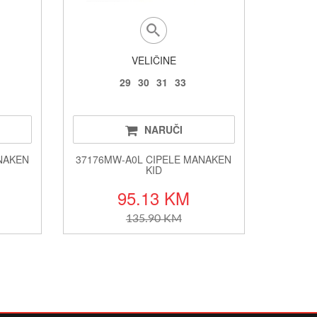
VELIČINE
29
30
31
33
NARUČI
NAKEN
37176MW-A0L CIPELE MANAKEN
KID
95.13 KM
135.90 KM