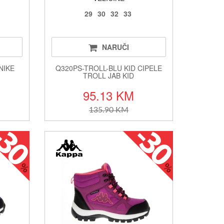
29
30
32
33
NARUČI
NIKE
Q320PS-TROLL-BLU KID CIPELE
TROLL JAB KID
95.13 KM
135.90 KM