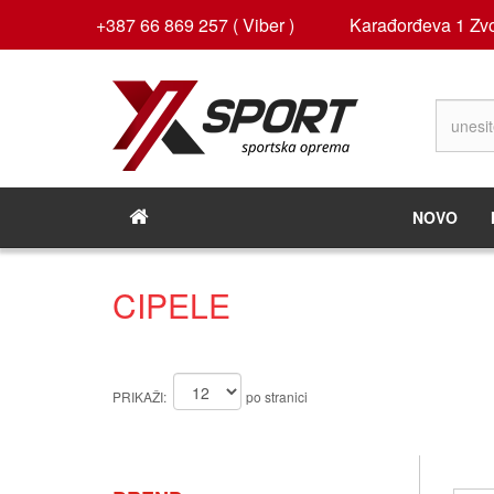
+387 66 869 257 ( Viber )
Karađorđeva 1 Zvo
NOVO
CIPELE
PRIKAŽI:
po stranici