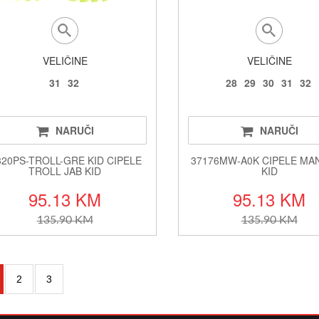
VELIČINE
VELIČINE
31
32
28
29
30
31
32
NARUČI
NARUČI
20PS-TROLL-GRE KID CIPELE
37176MW-A0K CIPELE MA
TROLL JAB KID
KID
95.13 KM
95.13 KM
135.90 KM
135.90 KM
2
3