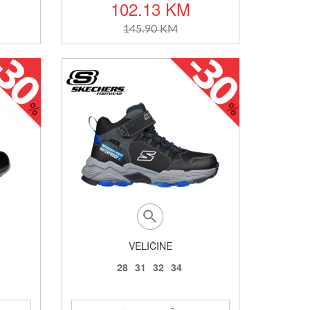
102.13 KM
145.90 KM
VELIČINE
28
31
32
34