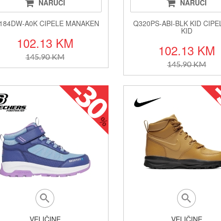
NARUČI
NARUČI
184DW-A0K CIPELE MANAKEN
Q320PS-ABI-BLK KID CIPE
KID
102.13 KM
102.13 KM
145.90 KM
145.90 KM
VELIČINE
VELIČINE