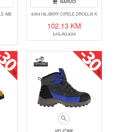
NARUČI
LE ABI
406418L-BKRY CIPELE DROLLIX K
102.13 KM
145.90 KM
VELIČINE