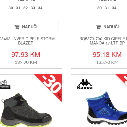
30
31
32
33
34
30
31
34
NARUČI
NARUČI
03493L-NVPR CIPELE STORM
BQ5373-700 KID CIPELE 
BLAZER
MANOA 17 LTR BP
97.93 KM
95.13 KM
139.90 KM
135.90 KM