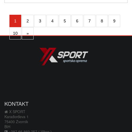
1
2
3
4
5
6
7
8
9
10
»
KONTAKT
X SPORT
Karađorđeva 1
75400 Zvornik
BiH
+387 66 869 257 ( Viber )