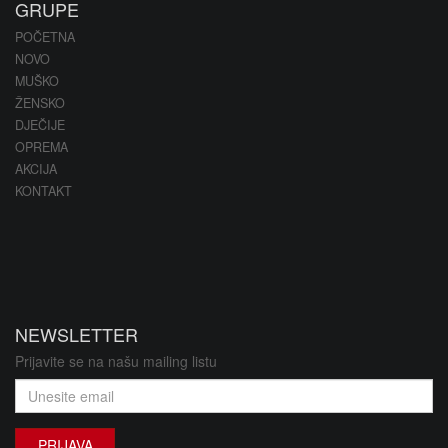
GRUPE
POČETNA
NOVO
MUŠKO
ŽENSKO
DJEČIJE
OPREMA
AKCIJA
KONTAKT
NEWSLETTER
Prijavite se na našu mailing listu
PRIJAVA