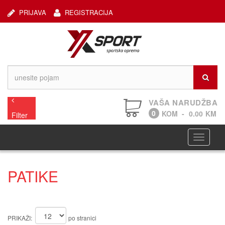
PRIJAVA
REGISTRACIJA
VAŠA NARUDŽBA
0
KOM
-
0.00
KM
Filter
Navigaci
PATIKE
PRIKAŽI:
po stranici