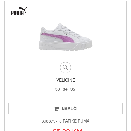
VELIČINE
33
34
35
NARUČI
398879-13 PATIKE PUMA
125.90 KM