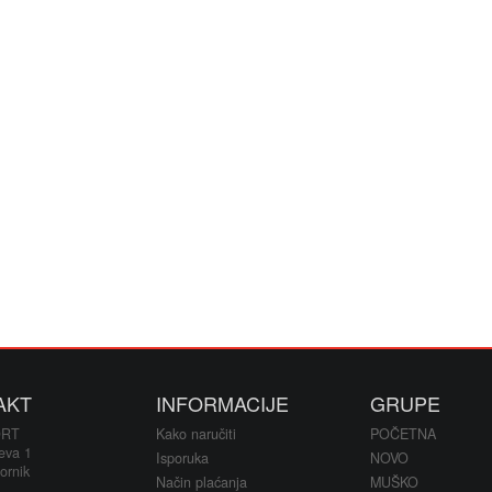
AKT
INFORMACIJE
GRUPE
ORT
Kako naručiti
POČETNA
eva 1
Isporuka
NOVO
ornik
Način plaćanja
MUŠKO