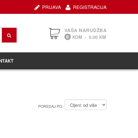
PRIJAVA
REGISTRACIJA
VAŠA NARUDŽBA
0
KOM
-
0.00
KM
NTAKT
POREDAJ PO: