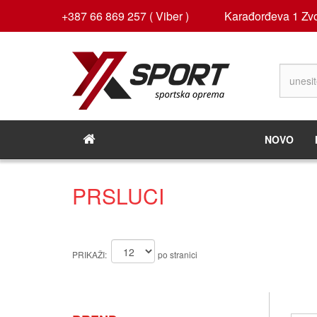
+387 66 869 257 ( Viber )
Karađorđeva 1 Zvo
NOVO
PRSLUCI
PRIKAŽI:
po stranici