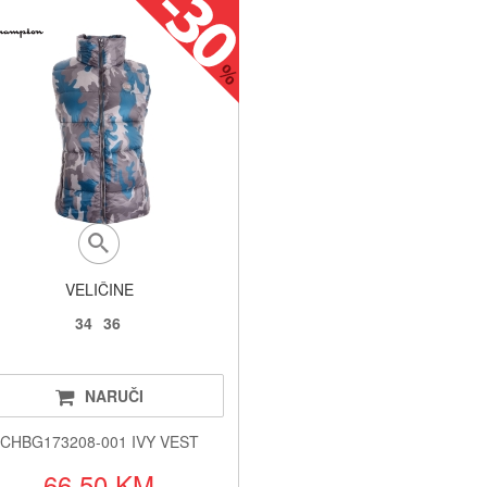
VELIČINE
34
36
NARUČI
CHBG173208-001 IVY VEST
66.50 KM