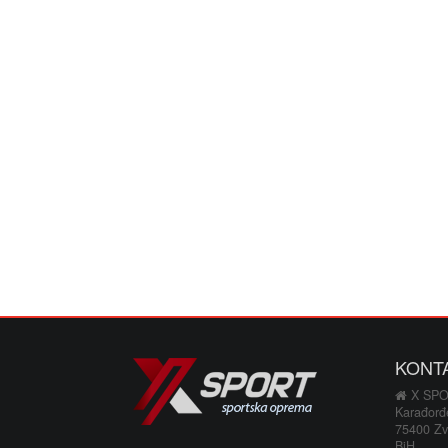
KONT
X SP
Karađorđ
75400 Zv
BiH