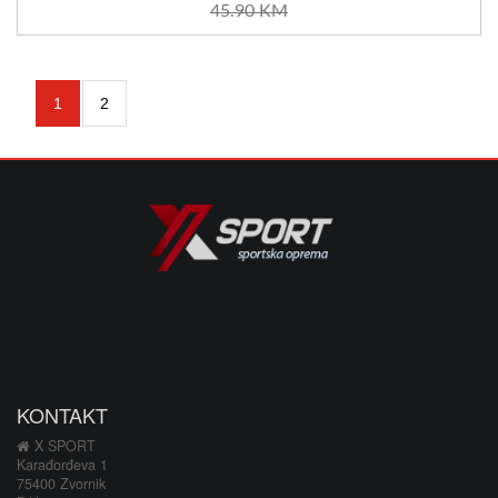
45.90 KM
1
2
KONTAKT
X SPORT
Karađorđeva 1
75400 Zvornik