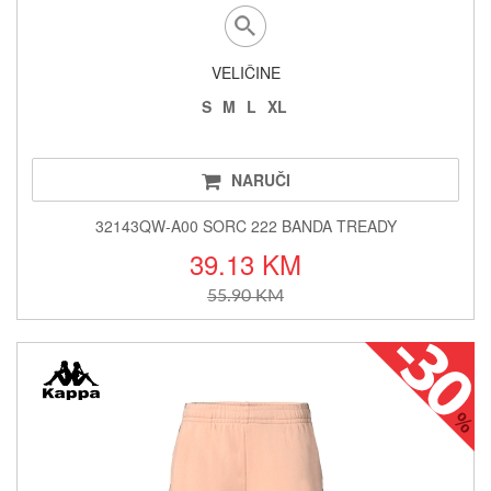
VELIČINE
S
M
L
XL
NARUČI
32143QW-A00 SORC 222 BANDA TREADY
39.13 KM
55.90 KM