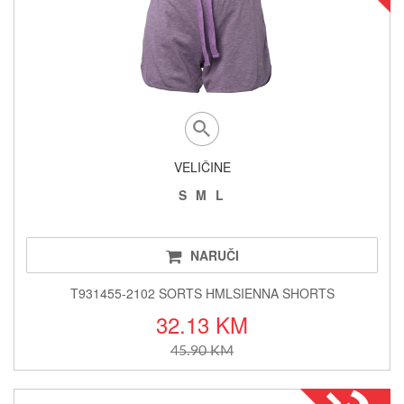
VELIČINE
S
M
L
NARUČI
T931455-2102 SORTS HMLSIENNA SHORTS
32.13 KM
45.90 KM