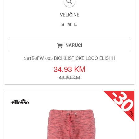
VELIČINE
S
M
L
NARUČI
361B6FW-005 BICIKLISTICKE LOGO ELISHH
34.93 KM
49.90 KM