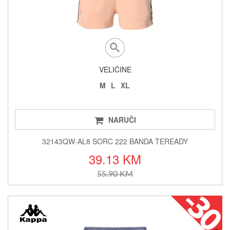
VELIČINE
M
L
XL
NARUČI
32143QW-AL8 SORC 222 BANDA TEREADY
39.13 KM
55.90 KM