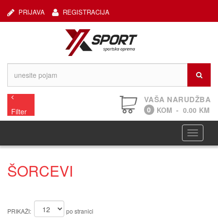
PRIJAVA
REGISTRACIJA
VAŠA NARUDŽBA
0
KOM
-
0.00
KM
Filter
Navigaci
ŠORCEVI
PRIKAŽI:
po stranici