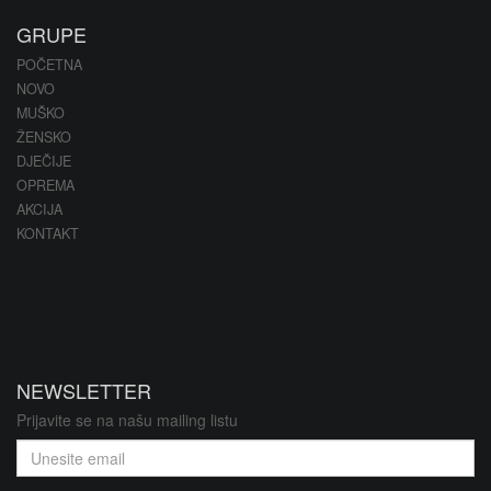
GRUPE
POČETNA
NOVO
MUŠKO
ŽENSKO
DJEČIJE
OPREMA
AKCIJA
KONTAKT
NEWSLETTER
Prijavite se na našu mailing listu