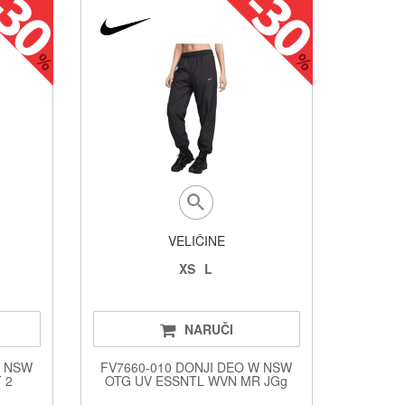
VELIČINE
XS
L
NARUČI
W NSW
FV7660-010 DONJI DEO W NSW
 2
OTG UV ESSNTL WVN MR JGg