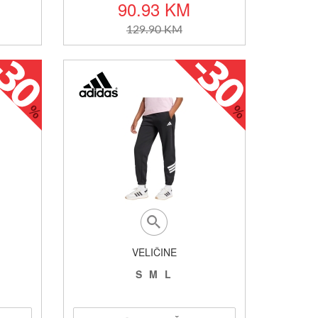
90.93 KM
129.90 KM
VELIČINE
S
M
L