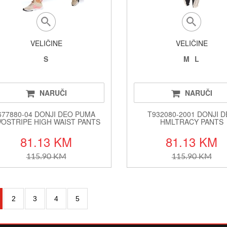
VELIČINE
VELIČINE
S
M
L
NARUČI
NARUČI
677880-04 DONJI DEO PUMA
T932080-2001 DONJI 
VOSTRIPE HIGH WAIST PANTS
HMLTRACY PANTS
81.13 KM
81.13 KM
115.90 KM
115.90 KM
2
3
4
5