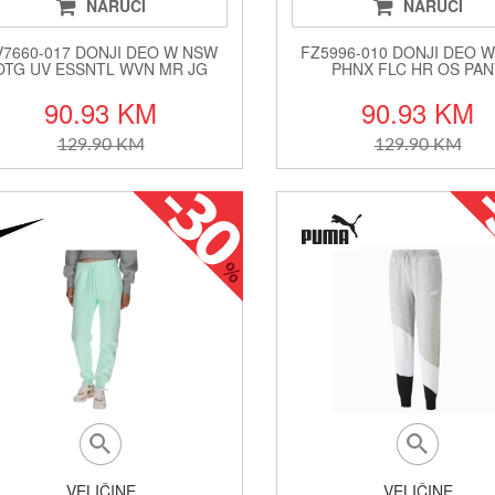
NARUČI
NARUČI
V7660-017 DONJI DEO W NSW
FZ5996-010 DONJI DEO 
OTG UV ESSNTL WVN MR JG
PHNX FLC HR OS PA
90.93 KM
90.93 KM
129.90 KM
129.90 KM
VELIČINE
VELIČINE