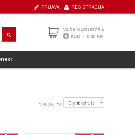
PRIJAVA
REGISTRACIJA
VAŠA NARUDŽBA
0
KOM
-
0.00
KM
NTAKT
POREDAJ PO: