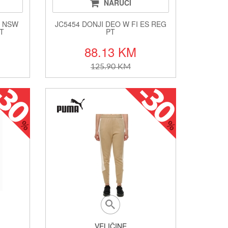
NARUČI
W NSW
JC5454 DONJI DEO W FI ES REG
NT
PT
88.13 KM
125.90 KM
VELIČINE