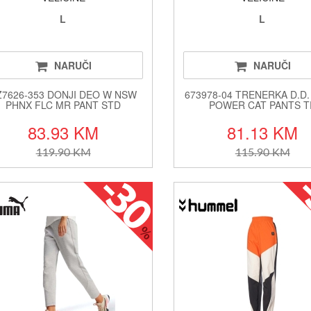
L
L
NARUČI
NARUČI
Z7626-353 DONJI DEO W NSW
673978-04 TRENERKA D.D
PHNX FLC MR PANT STD
POWER CAT PANTS T
83.93 KM
81.13 KM
119.90 KM
115.90 KM