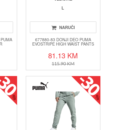
L
NARUČI
. PUMA
677880-83 DONJI DEO PUMA
R
EVOSTRIPE HIGH WAIST PANTS
81.13 KM
115.90 KM