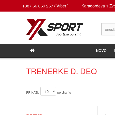
+387 66 869 257 ( Viber )
Karađorđeva 1 Zvo
NOVO
TRENERKE D. DEO
PRIKAŽI:
po stranici