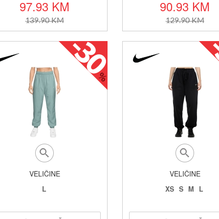
97.93 KM
90.93 KM
139.90 KM
129.90 KM
VELIČINE
VELIČINE
L
XS
S
M
L