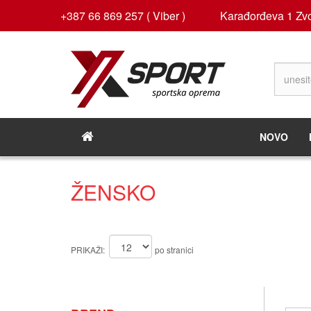
+387 66 869 257 ( Viber )
Karađorđeva 1 Zvo
NOVO
ŽENSKO
PRIKAŽI:
po stranici