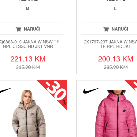
M
L
NARUČI
NARUČI
Q6863-010 JAKNA W NSW TF
DX1797-237 JAKNA W NS
RPL CLSSC HD JKT VNR
TF RPL HD JKT
221.13 KM
200.13 KM
315.90 KM
285.90 KM