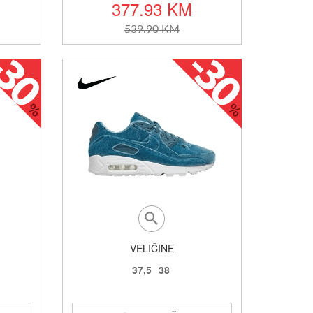
377.93 KM
539.90 KM
VELIČINE
37,5
38