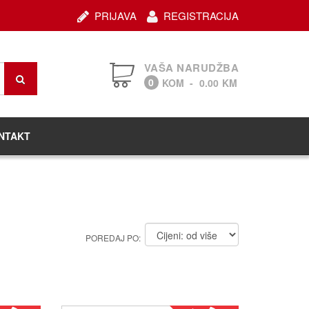
PRIJAVA
REGISTRACIJA
VAŠA NARUDŽBA
0
KOM
-
0.00
KM
NTAKT
POREDAJ PO: