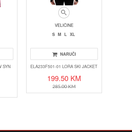
VELIČINE
S
M
L
XL
NARUČI
W SYN
ELA233F501-01 LORA SKI JACKET
199.50 KM
285.00 KM