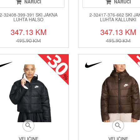
NARUČI
NARUČI
2-32408-399-391 SKI JAKNA
2-32417-376-662 SKI J
LUHTA HALSO
LUHTA KALLUNKI
347.13 KM
347.13 KM
495.90 KM
495.90 KM
VELIČINE
VELIČINE