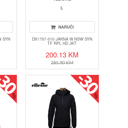
L
NARUČI
W SYN
DX1797-010 JAKNA W NSW SYN
TF RPL HD JKT
200.13 KM
285.90 KM