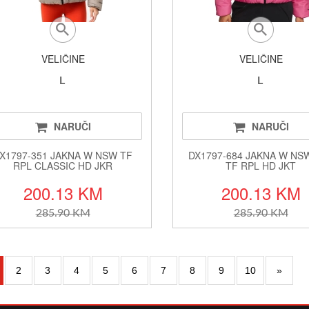
VELIČINE
VELIČINE
L
L
NARUČI
NARUČI
X1797-351 JAKNA W NSW TF
DX1797-684 JAKNA W NS
RPL CLASSIC HD JKR
TF RPL HD JKT
200.13 KM
200.13 KM
285.90 KM
285.90 KM
2
3
4
5
6
7
8
9
10
»