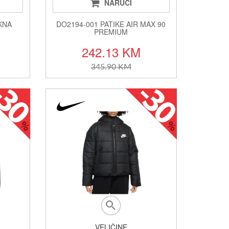
NARUČI
AKNA
DO2194-001 PATIKE AIR MAX 90
PREMIUM
242.13 KM
345.90 KM
VELIČINE