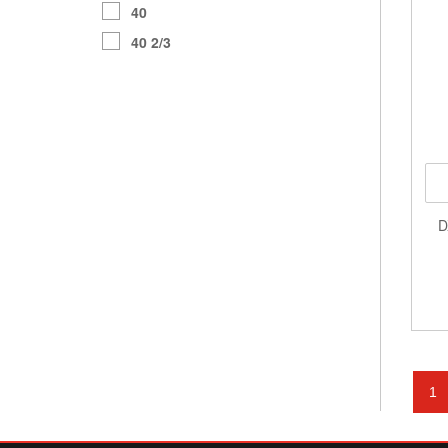
40
40 2/3
40,5
41
41 1/3
41.42
42
43
D
L
M
M/L
S
XL
1
XS
XS/S