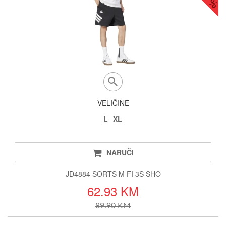
VELIČINE
L
XL
NARUČI
JD4884 SORTS M FI 3S SHO
62.93 KM
89.90 KM