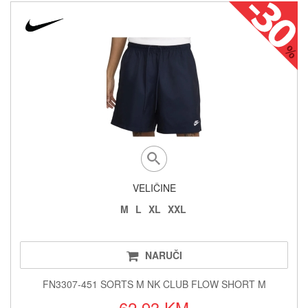
VELIČINE
M
L
XL
XXL
NARUČI
FN3307-451 SORTS M NK CLUB FLOW SHORT M
62.93 KM