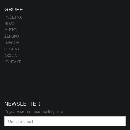
GRUPE
POČETNA
NOVO
MUŠKO
ŽENSKO
DJEČIJE
OPREMA
AKCIJA
KONTAKT
NEWSLETTER
Prijavite se na našu mailing listu