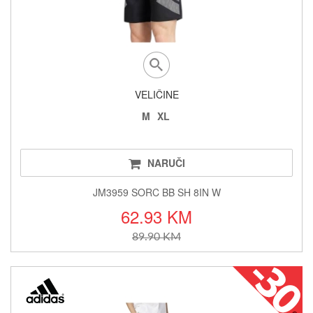
VELIČINE
M
XL
NARUČI
JM3959 SORC BB SH 8IN W
62.93 KM
89.90 KM