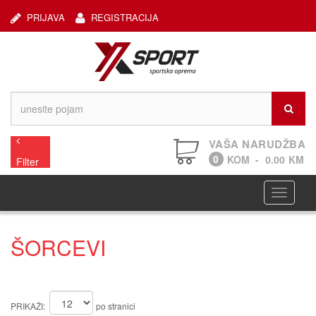
PRIJAVA
REGISTRACIJA
VAŠA NARUDŽBA
0
KOM
-
0.00
KM
Filter
Navigaci
ŠORCEVI
PRIKAŽI:
po stranici