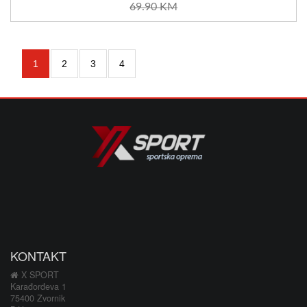
69.90 KM
1
2
3
4
KONTAKT
X SPORT
Karađorđeva 1
75400 Zvornik