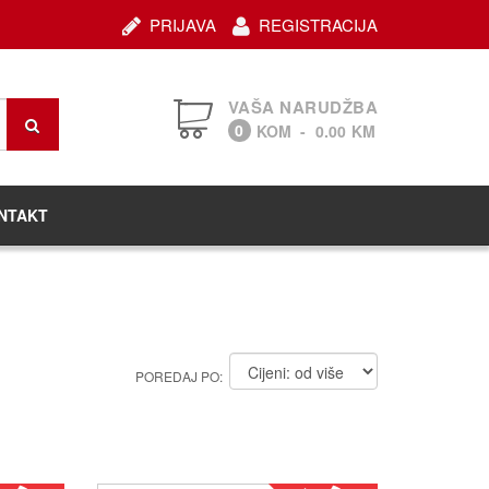
PRIJAVA
REGISTRACIJA
VAŠA NARUDŽBA
0
KOM
-
0.00
KM
NTAKT
POREDAJ PO: