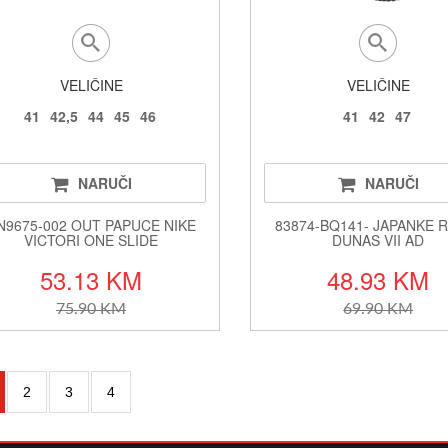
VELIČINE
VELIČINE
41
42,5
44
45
46
41
42
47
NARUČI
NARUČI
N9675-002 OUT PAPUCE NIKE
83874-BQ141- JAPANKE 
VICTORI ONE SLIDE
DUNAS VII AD
53.13 KM
48.93 KM
75.90 KM
69.90 KM
2
3
4