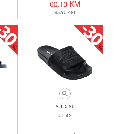
60.13 KM
85.90 KM
VELIČINE
41
42