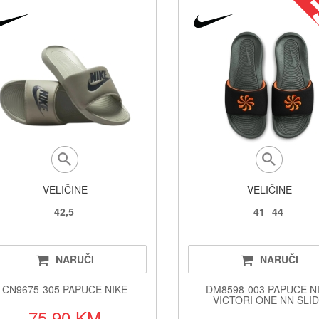
VELIČINE
VELIČINE
42,5
41
44
NARUČI
NARUČI
CN9675-305 PAPUCE NIKE
DM8598-003 PAPUCE N
VICTORI ONE NN SLI
75.90 KM