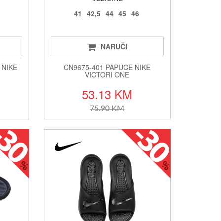
41
42,5
44
45
46
NARUČI
 NIKE
CN9675-401 PAPUCE NIKE
VICTORI ONE
53.13 KM
75.90 KM