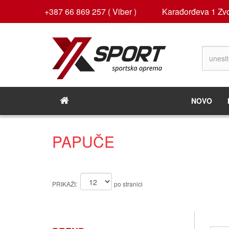
+387 66 869 257 ( Viber )
Karađorđeva 1 Zvo
NOVO
PAPUČE
PRIKAŽI:
po stranici