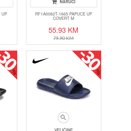
NARUČI
 UP
RF1A0082T-1665 PAPUCE UP
COVERT M
55.93 KM
79.90 KM
VELIČINE