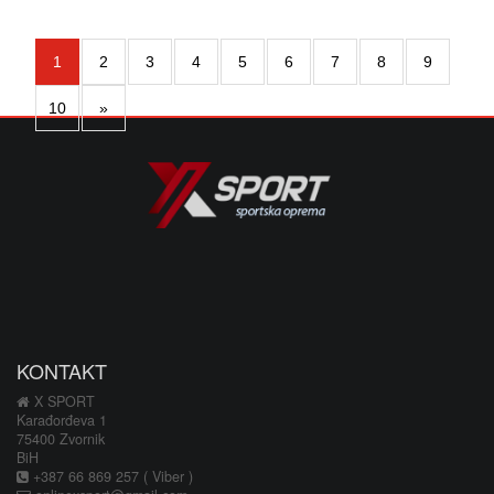
1
2
3
4
5
6
7
8
9
10
»
KONTAKT
X SPORT
Karađorđeva 1
75400 Zvornik
BiH
+387 66 869 257 ( Viber )