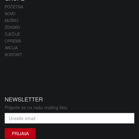
POČETNA
NOVO
MUŠKO
ŽENSKO
DJEČIJE
OPREMA
AKCIJA
KONTAKT
NEWSLETTER
Prijavite se na našu mailing listu
PRIJAVA