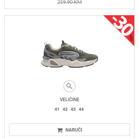
259.90 KM
VELIČINE
41
42
43
44
NARUČI