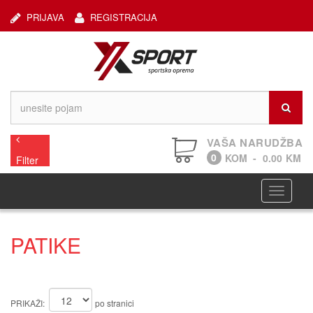
PRIJAVA
REGISTRACIJA
VAŠA NARUDŽBA
0
KOM
-
0.00
KM
Filter
Navigaci
PATIKE
PRIKAŽI:
po stranici