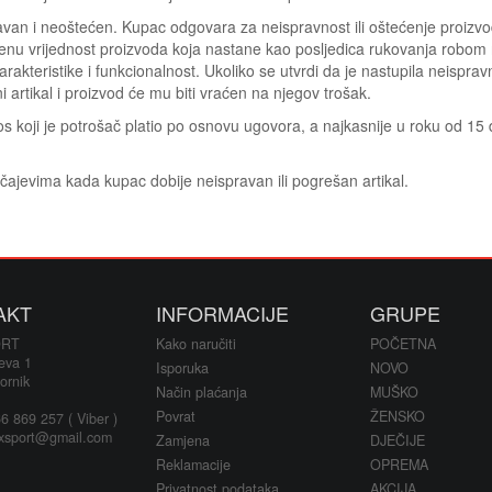
pravan i neoštećen. Kupac odgovara za neispravnost ili oštećenje proizv
jenu vrijednost proizvoda koja nastane kao posljedica rukovanja robom 
rakteristike i funkcionalnost. Ukoliko se utvrdi da je nastupila neispra
i artikal i proizvod će mu biti vraćen na njegov trošak.
os koji je potrošač platio po osnovu ugovora, a najkasnije u roku od 1
čajevima kada kupac dobije neispravan ili pogrešan artikal.
AKT
INFORMACIJE
GRUPE
ORT
Kako naručiti
POČETNA
eva 1
Isporuka
NOVO
ornik
Način plaćanja
MUŠKO
Povrat
ŽENSKO
 869 257 ( Viber )
xsport@gmail.com
Zamjena
DJEČIJE
Reklamacije
OPREMA
Privatnost podataka
AKCIJA