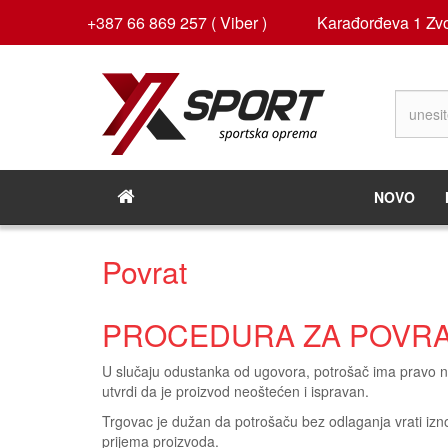
+387 66 869 257 ( Viber )
Karađorđeva 1 Zvo
NOVO
Povrat
PROCEDURA ZA POVRA
U slučaju odustanka od ugovora, potrošač ima pravo na
utvrdi da je proizvod neoštećen i ispravan.
Trgovac je dužan da potrošaču bez odlaganja vrati izn
prijema proizvoda.