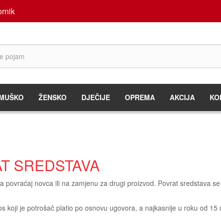
rnik
MUŠKO
ŽENSKO
DJEČIJE
OPREMA
AKCIJA
KO
T SREDSTAVA
 povraćaj novca ili na zamjenu za drugi proizvod. Povrat sredstava se
os koji je potrošač platio po osnovu ugovora, a najkasnije u roku od 1