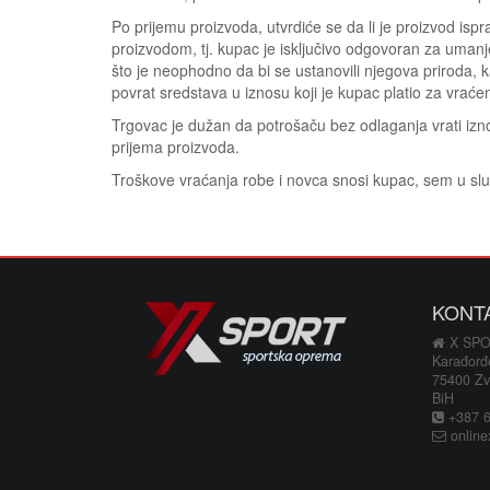
Po prijemu proizvoda, utvrdiće se da li je proizvod is
proizvodom, tj. kupac je isključivo odgovoran za uman
što je neophodno da bi se ustanovili njegova priroda, ka
povrat sredstava u iznosu koji je kupac platio za vraćen
Trgovac je dužan da potrošaču bez odlaganja vrati izn
prijema proizvoda.
Troškove vraćanja robe i novca snosi kupac, sem u slu
KONT
X SP
Karađorđ
75400 Zv
BiH
+387 66
online