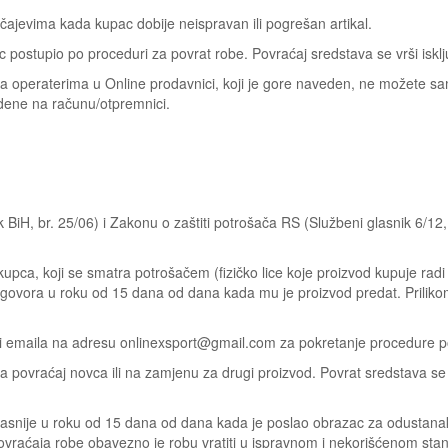
čajevima kada kupac dobije neispravan ili pogrešan artikal.
c postupio po proceduri za povrat robe. Povraćaj sredstava se vrši iskl
a operaterima u Online prodavnici, koji je gore naveden, ne možete sam
edene na računu/otpremnici.
 BiH, br. 25/06) i Zakonu o zaštiti potrošača RS (Službeni glasnik 6/12
upca, koji se smatra potrošačem (fizičko lice koje proizvod kupuje radi 
d ugovora u roku od 15 dana od dana kada mu je proizvod predat. Prili
li emaila na adresu onlinexsport@gmail.com za pokretanje procedure pov
 povraćaj novca ili na zamjenu za drugi proizvod. Povrat sredstava se
jkasnije u roku od 15 dana od dana kada je poslao obrazac za odustana
 povraćaja robe obavezno je robu vratiti u ispravnom i nekorišćenom st