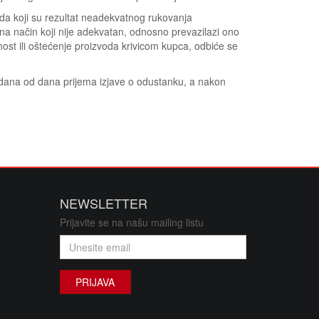
oda koji su rezultat neadekvatnog rukovanja
na način koji nije adekvatan, odnosno prevazilazi ono
vnost ili oštećenje proizvoda krivicom kupca, odbiće se
5 dana od dana prijema izjave o odustanku, a nakon
NEWSLETTER
Prijavite se na našu mailing listu
PRIJAVA