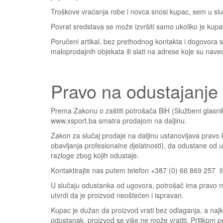
Troškove vraćanja robe i novca snosi kupac, sem u slu
Povrat sredstava se može izvršiti samo ukoliko je kupa
Poručeni artikal, bez prethodnog kontakta i dogovora s
maloprodajnih objekata ili slati na adrese koje su nav
Pravo na odustajanje
Prema Zakonu o zaštiti potrošača BiH (Službeni glasnik
www.xsport.ba smatra prodajom na daljinu.
Zakon za slučaj prodaje na daljinu ustanovljava pravo k
obavljanja profesionalne djelatnosti), da odustane o
razloge zbog kojih odustaje.
Kontaktirajte nas putem telefon +387 (0) 66 869 257 i
U slučaju odustanka od ugovora, potrošač ima pravo na
utvrdi da je proizvod neoštećen i ispravan.
Kupac je dužan da proizvod vrati bez odlaganja, a na
odustanak, proizvod se više ne može vratiti. Prilikom