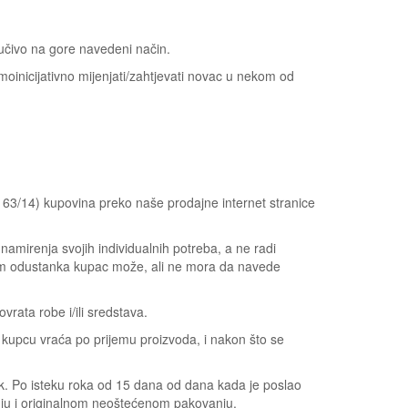
jučivo na gore navedeni način.
oinicijativno mijenjati/zahtjevati novac u nekom od
, 63/14) kupovina preko naše prodajne internet stranice
namirenja svojih individualnih potreba, a ne radi
kom odustanka kupac može, ali ne mora da navede
rata robe i/ili sredstava.
 kupcu vraća po prijemu proizvoda, i nakon što se
k. Po isteku roka od 15 dana od dana kada je poslao
anju i originalnom neoštećenom pakovanju.