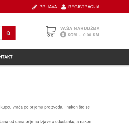
PRIJAVA
REGISTRACIJA
VAŠA NARUDŽBA
0
KOM
-
0.00
KM
NTAKT
 kupcu vraća po prijemu proizvoda, i nakon što se
5 dana od dana prijema izjave o odustanku, a nakon