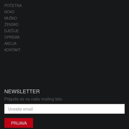
POČETNA
NOVO
MUŠKO
ŽENSKO
DJEČIJE
OPREMA
AKCIJA
KONTAKT
NEWSLETTER
Prijavite se na našu mailing listu
PRIJAVA