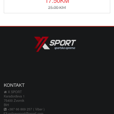
KONTAKT
X SPORT
Karađorđeva 1
75400 Zvornik
BiH
+387 66 869 257 ( Viber )
onlinexsport@gmail.com