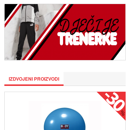
IZDVOJENI PROIZVODI