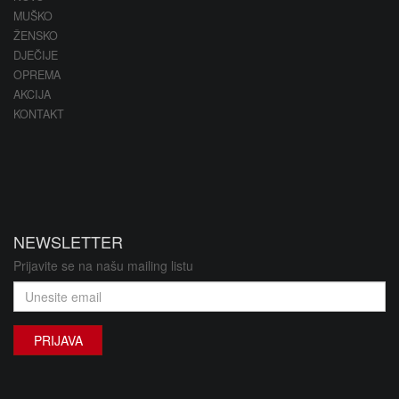
MUŠKO
ŽENSKO
DJEČIJE
OPREMA
AKCIJA
KONTAKT
NEWSLETTER
Prijavite se na našu mailing listu
PRIJAVA