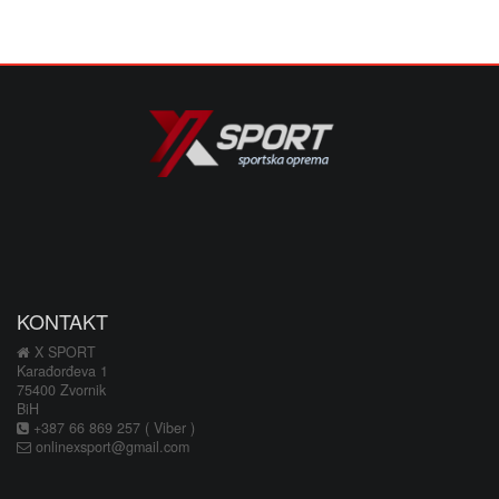
KONTAKT
X SPORT
Karađorđeva 1
75400 Zvornik
BiH
+387 66 869 257 ( Viber )
onlinexsport@gmail.com