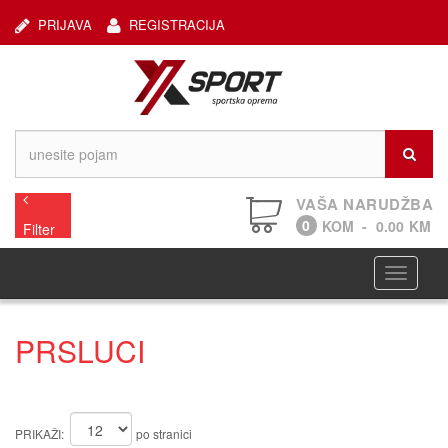
PRIJAVA
REGISTRACIJA
VAŠA NARUDŽBA
0
KOM
-
0.00
KM
Filter
Navigaci
PRSLUCI
PRIKAŽI:
po stranici