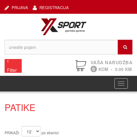
PRIJAVA
REGISTRACIJA
VAŠA NARUDŽBA
0
KOM
-
0.00
KM
Filter
Navigaci
PATIKE
PRIKAŽI:
po stranici