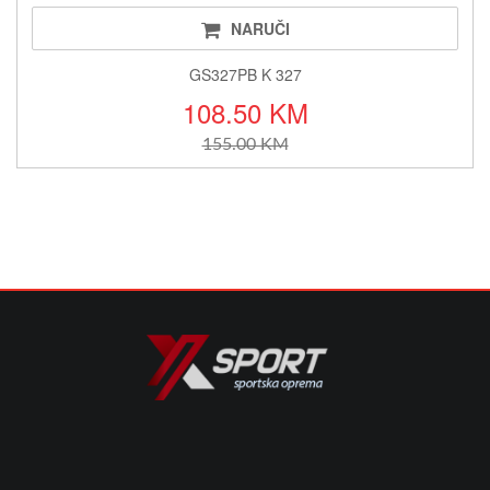
NARUČI
GS327PB K 327
108.50 KM
155.00 KM