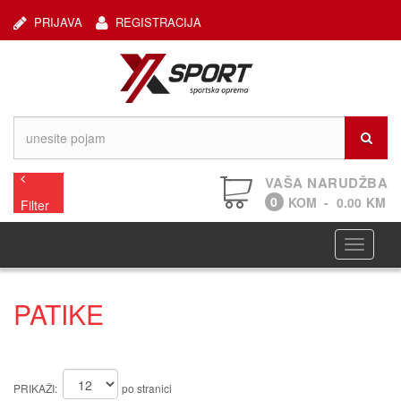
PRIJAVA
REGISTRACIJA
VAŠA NARUDŽBA
0
KOM
-
0.00
KM
Filter
Navigaci
PATIKE
PRIKAŽI:
po stranici