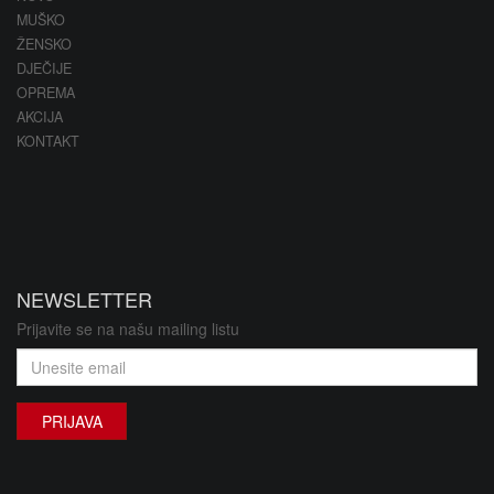
MUŠKO
ŽENSKO
DJEČIJE
OPREMA
AKCIJA
KONTAKT
NEWSLETTER
Prijavite se na našu mailing listu
PRIJAVA