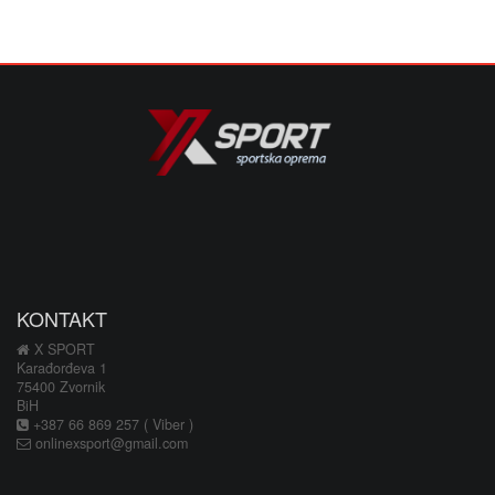
KONTAKT
X SPORT
Karađorđeva 1
75400 Zvornik
BiH
+387 66 869 257 ( Viber )
onlinexsport@gmail.com