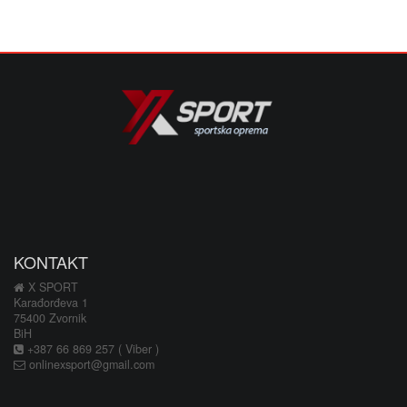
KONTAKT
X SPORT
Karađorđeva 1
75400 Zvornik
BiH
+387 66 869 257 ( Viber )
onlinexsport@gmail.com