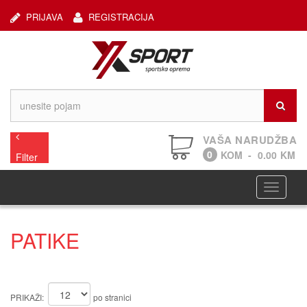
PRIJAVA
REGISTRACIJA
VAŠA NARUDŽBA
0
KOM
-
0.00
KM
Filter
Navigaci
PATIKE
PRIKAŽI:
po stranici