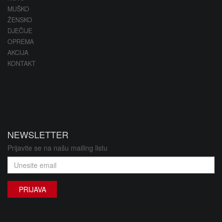
MUŠKO
ŽENSKO
DJEČIJE
OPREMA
AKCIJA
KONTAKT
NEWSLETTER
Prijavite se na našu mailing listu
PRIJAVA