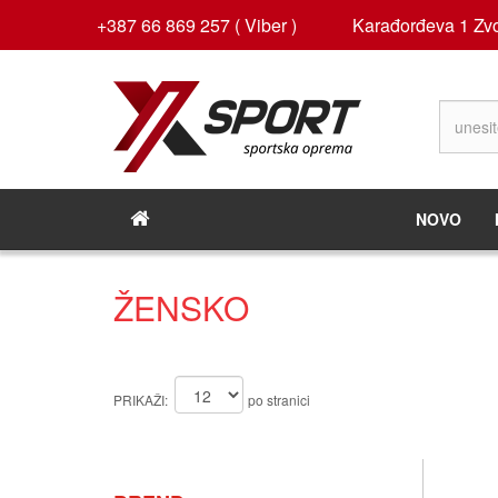
+387 66 869 257 ( Viber )
Karađorđeva 1 Zvo
NOVO
ŽENSKO
PRIKAŽI:
po stranici