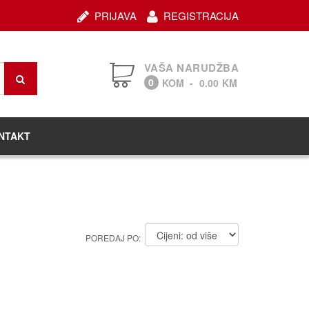
PRIJAVA
REGISTRACIJA
VAŠA NARUDŽBA
0
KOM
-
0.00
KM
NTAKT
POREDAJ PO: