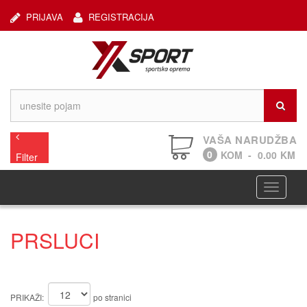
PRIJAVA
REGISTRACIJA
VAŠA NARUDŽBA
0
KOM
-
0.00
KM
Filter
Navigaci
PRSLUCI
PRIKAŽI:
po stranici