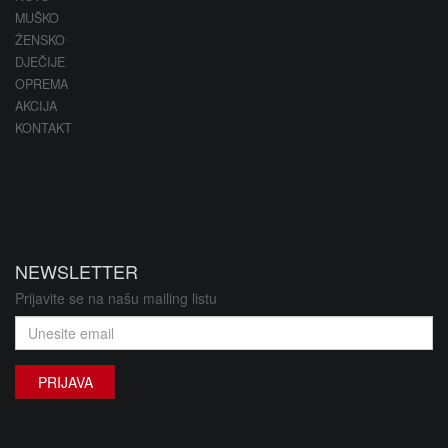
MUŠKO
ŽENSKO
DJEČIJE
OPREMA
AKCIJA
KONTAKT
NEWSLETTER
Prijavite se na našu mailing listu
PRIJAVA