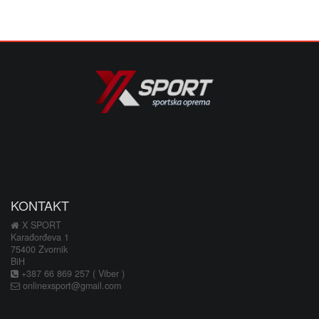
KONTAKT
X SPORT
Karađorđeva 1
75400 Zvornik
BiH
+387 66 869 257 ( Viber )
onlinexsport@gmail.com